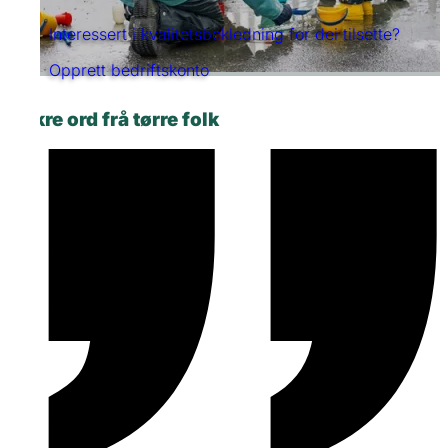
Interessert i kvalitetsbekledning for dei tilsette?
Opprett bedriftskonto
Nokre ord frå tørre folk