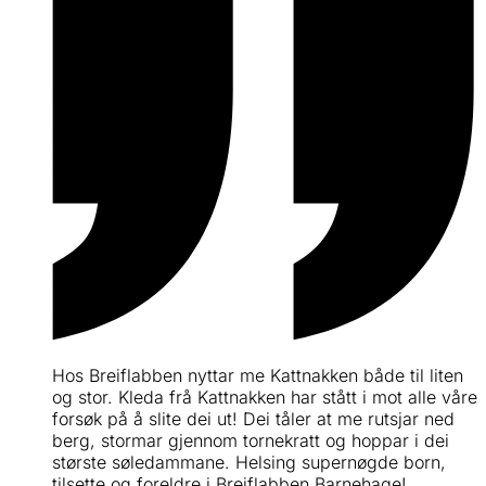
Hos Breiflabben nyttar me Kattnakken både til liten
og stor. Kleda frå Kattnakken har stått i mot alle våre
forsøk på å slite dei ut! Dei tåler at me rutsjar ned
berg, stormar gjennom tornekratt og hoppar i dei
største søledammane. Helsing supernøgde born,
tilsette og foreldre i Breiflabben Barnehage!