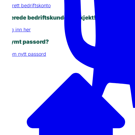
Opprett bedriftskonto
Allerede bedriftskunde? Så kjekt!
Logg inn her
Gøymt passord?
Be om nytt passord