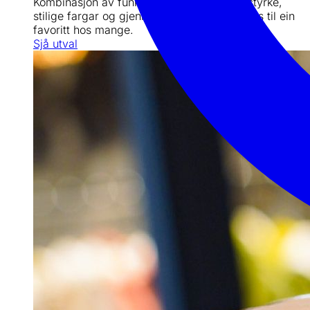
Kombinasjon av funksjonelle detaljar, slitestyrke,
stilige fargar og gjennomført design gjer oss til ein
favoritt hos mange.
Sjå utval