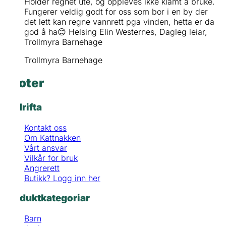
Holder regnet ute, og oppleves ikke klamt å bruke.
Fungerer veldig godt for oss som bor i en by der
det lett kan regne vannrett pga vinden, hetta er da
god å ha😊 Helsing Elin Westernes, Dagleg leiar,
Trollmyra Barnehage
Trollmyra Barnehage
Footer
Bedrifta
Kontakt oss
Om Kattnakken
Vårt ansvar
Vilkår for bruk
Angrerett
Butikk? Logg inn her
Produktkategoriar
Barn