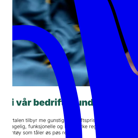
Bli vår bedriftskunde
I portalen tilbyr me gunstige bedriftsprisar på vårt
behagelig, funksjonelle og slitesterke regntøy for vaksne.
Regntøy som tåler øs pøs regnvêr!